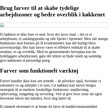
Brug farver til at skabe tydelige
arbejdszoner og bedre overblik i køkkenet
Et køkken er ikke bare et sted, hvor der laves mad – det er et
arbejdsrum, et samlingspunkt og ofte hjertet i hjemmet. Men når mange
funktioner skal forenes på få kvadratmeter, kan det hurtigt blive
uoverskueligt. Her kan farver være et effektivt redskab til at skabe
struktur, ro og overblik. Med en gennemtænkt farveplan kan du
tydeliggøre arbejdszoner, gøre det lettere at finde rundt og samtidig
give køkkenet et personligt præg.
Farver som funktionelt værktøj
Farver handler ikke kun om æstetik – de påvirker også, hvordan vi
orienterer os og arbejder i et rum. I et køkken kan farver bruges
strategisk til at markere forskellige funktioner: madlavning,
opbevaring, rengøring og servering. Ved at give hver zone sin egen
farvetone bliver det intuitivt, hvor ting hører til.
Et simpelt eksempel er at bruge én farve til madlavningsområdet