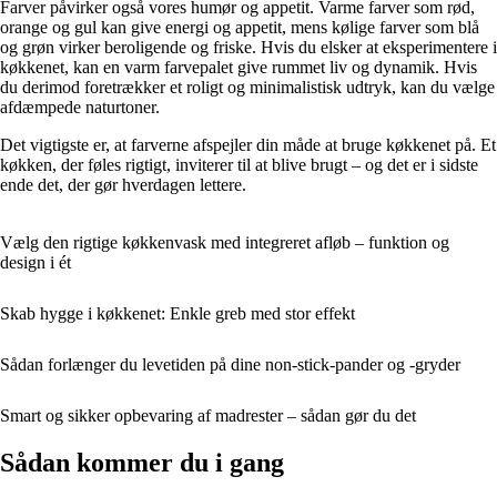
Farver påvirker også vores humør og appetit. Varme farver som rød,
orange og gul kan give energi og appetit, mens kølige farver som blå
og grøn virker beroligende og friske. Hvis du elsker at eksperimentere i
køkkenet, kan en varm farvepalet give rummet liv og dynamik. Hvis
du derimod foretrækker et roligt og minimalistisk udtryk, kan du vælge
afdæmpede naturtoner.
Det vigtigste er, at farverne afspejler din måde at bruge køkkenet på. Et
køkken, der føles rigtigt, inviterer til at blive brugt – og det er i sidste
ende det, der gør hverdagen lettere.
Vælg den rigtige køkkenvask med integreret afløb – funktion og
design i ét
Skab hygge i køkkenet: Enkle greb med stor effekt
Sådan forlænger du levetiden på dine non-stick-pander og -gryder
Smart og sikker opbevaring af madrester – sådan gør du det
Sådan kommer du i gang