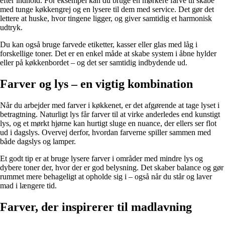
efter indhold. For eksempel kan du bruge en mørkere farve til skabe
med tunge køkkengrej og en lysere til dem med service. Det gør det
lettere at huske, hvor tingene ligger, og giver samtidig et harmonisk
udtryk.
Du kan også bruge farvede etiketter, kasser eller glas med låg i
forskellige toner. Det er en enkel måde at skabe system i åbne hylder
eller på køkkenbordet – og det ser samtidig indbydende ud.
Farver og lys – en vigtig kombination
Når du arbejder med farver i køkkenet, er det afgørende at tage lyset i
betragtning. Naturligt lys får farver til at virke anderledes end kunstigt
lys, og et mørkt hjørne kan hurtigt sluge en nuance, der ellers ser flot
ud i dagslys. Overvej derfor, hvordan farverne spiller sammen med
både dagslys og lamper.
Et godt tip er at bruge lysere farver i områder med mindre lys og
dybere toner der, hvor der er god belysning. Det skaber balance og gør
rummet mere behageligt at opholde sig i – også når du står og laver
mad i længere tid.
Farver, der inspirerer til madlavning