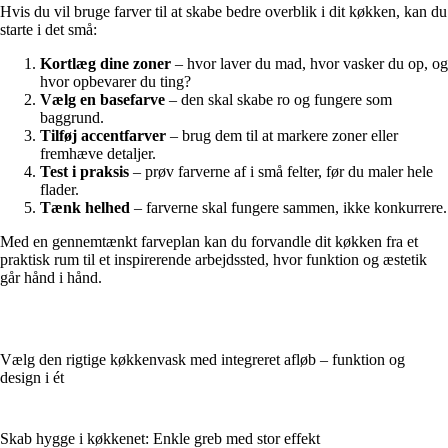
Hvis du vil bruge farver til at skabe bedre overblik i dit køkken, kan du
starte i det små:
Kortlæg dine zoner
– hvor laver du mad, hvor vasker du op, og
hvor opbevarer du ting?
Vælg en basefarve
– den skal skabe ro og fungere som
baggrund.
Tilføj accentfarver
– brug dem til at markere zoner eller
fremhæve detaljer.
Test i praksis
– prøv farverne af i små felter, før du maler hele
flader.
Tænk helhed
– farverne skal fungere sammen, ikke konkurrere.
Med en gennemtænkt farveplan kan du forvandle dit køkken fra et
praktisk rum til et inspirerende arbejdssted, hvor funktion og æstetik
går hånd i hånd.
Vælg den rigtige køkkenvask med integreret afløb – funktion og
design i ét
Skab hygge i køkkenet: Enkle greb med stor effekt