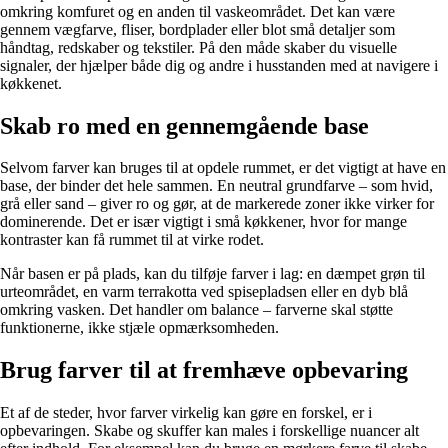
omkring komfuret og en anden til vaskeområdet. Det kan være
gennem vægfarve, fliser, bordplader eller blot små detaljer som
håndtag, redskaber og tekstiler. På den måde skaber du visuelle
signaler, der hjælper både dig og andre i husstanden med at navigere i
køkkenet.
Skab ro med en gennemgående base
Selvom farver kan bruges til at opdele rummet, er det vigtigt at have en
base, der binder det hele sammen. En neutral grundfarve – som hvid,
grå eller sand – giver ro og gør, at de markerede zoner ikke virker for
dominerende. Det er især vigtigt i små køkkener, hvor for mange
kontraster kan få rummet til at virke rodet.
Når basen er på plads, kan du tilføje farver i lag: en dæmpet grøn til
urteområdet, en varm terrakotta ved spisepladsen eller en dyb blå
omkring vasken. Det handler om balance – farverne skal støtte
funktionerne, ikke stjæle opmærksomheden.
Brug farver til at fremhæve opbevaring
Et af de steder, hvor farver virkelig kan gøre en forskel, er i
opbevaringen. Skabe og skuffer kan males i forskellige nuancer alt