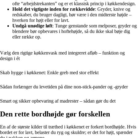
ofte “arbejdstrekanten” og er et klassisk princip i køkkendesign.
Hold det vigtigste inden for rækkevidde
: Gryder, knive og
redskaber, du bruger dagligt, bør være i den midterste højde –
hverken for højt eller for lavt.
Undgå unødige løft
: Tunge genstande som melposer, gryder og
blendere bør opbevares i hoftehøjde, så du ikke skal bøje dig
eller række op.
Vælg den rigtige køkkenvask med integreret afløb – funktion og
design i ét
Skab hygge i køkkenet: Enkle greb med stor effekt
Sådan forlænger du levetiden på dine non-stick-pander og -gryder
Smart og sikker opbevaring af madrester – sådan gør du det
Den rette bordhøjde gør forskellen
En af de største kilder til træthed i køkkenet er forkert bordhøjde. Hvis
bordet er for lavt, belaster du ryg og skuldre; er det for højt, spænder
du i nakken og armene.