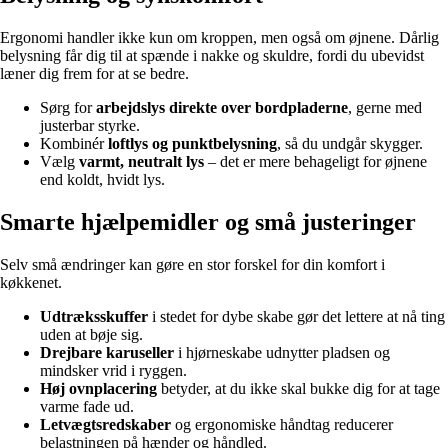
Ergonomi handler ikke kun om kroppen, men også om øjnene. Dårlig
belysning får dig til at spænde i nakke og skuldre, fordi du ubevidst
læner dig frem for at se bedre.
Sørg for
arbejdslys direkte over bordpladerne
, gerne med
justerbar styrke.
Kombinér
loftlys og punktbelysning
, så du undgår skygger.
Vælg
varmt, neutralt lys
– det er mere behageligt for øjnene
end koldt, hvidt lys.
Smarte hjælpemidler og små justeringer
Selv små ændringer kan gøre en stor forskel for din komfort i
køkkenet.
Udtræksskuffer
i stedet for dybe skabe gør det lettere at nå ting
uden at bøje sig.
Drejbare karuseller
i hjørneskabe udnytter pladsen og
mindsker vrid i ryggen.
Høj ovnplacering
betyder, at du ikke skal bukke dig for at tage
varme fade ud.
Letvægtsredskaber
og ergonomiske håndtag reducerer
belastningen på hænder og håndled.