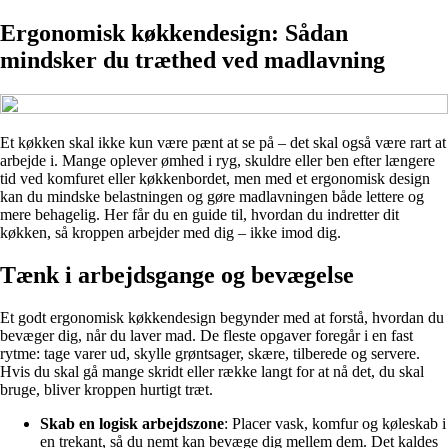
Ergonomisk køkkendesign: Sådan
mindsker du træthed ved madlavning
Et køkken skal ikke kun være pænt at se på – det skal også være rart at
arbejde i. Mange oplever ømhed i ryg, skuldre eller ben efter længere
tid ved komfuret eller køkkenbordet, men med et ergonomisk design
kan du mindske belastningen og gøre madlavningen både lettere og
mere behagelig. Her får du en guide til, hvordan du indretter dit
køkken, så kroppen arbejder med dig – ikke imod dig.
Tænk i arbejdsgange og bevægelse
Et godt ergonomisk køkkendesign begynder med at forstå, hvordan du
bevæger dig, når du laver mad. De fleste opgaver foregår i en fast
rytme: tage varer ud, skylle grøntsager, skære, tilberede og servere.
Hvis du skal gå mange skridt eller række langt for at nå det, du skal
bruge, bliver kroppen hurtigt træt.
Skab en logisk arbejdszone
: Placer vask, komfur og køleskab i
en trekant, så du nemt kan bevæge dig mellem dem. Det kaldes