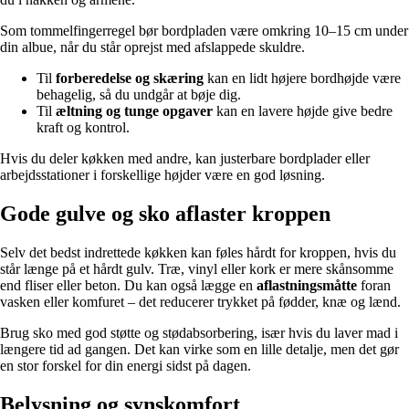
Som tommelfingerregel bør bordpladen være omkring 10–15 cm under
din albue, når du står oprejst med afslappede skuldre.
Til
forberedelse og skæring
kan en lidt højere bordhøjde være
behagelig, så du undgår at bøje dig.
Til
æltning og tunge opgaver
kan en lavere højde give bedre
kraft og kontrol.
Hvis du deler køkken med andre, kan justerbare bordplader eller
arbejdsstationer i forskellige højder være en god løsning.
Gode gulve og sko aflaster kroppen
Selv det bedst indrettede køkken kan føles hårdt for kroppen, hvis du
står længe på et hårdt gulv. Træ, vinyl eller kork er mere skånsomme
end fliser eller beton. Du kan også lægge en
aflastningsmåtte
foran
vasken eller komfuret – det reducerer trykket på fødder, knæ og lænd.
Brug sko med god støtte og stødabsorbering, især hvis du laver mad i
længere tid ad gangen. Det kan virke som en lille detalje, men det gør
en stor forskel for din energi sidst på dagen.
Belysning og synskomfort