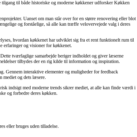
de tilgang til både historiske og moderne køkkener udforsker Køkken
enprojekter. Uanset om man står over for en større renovering eller blot
gelige og forståelige, så alle kan træffe velovervejede valg i deres
ses, hvordan køkkenet har udviklet sig fra et rent funktionelt rum til
ne erfaringer og visioner for køkkenet.
. Dette tværfaglige samarbejde beriger indholdet og giver læserne
elser tilbydes der en rig kilde til information og inspiration.
ning. Gennem interaktive elementer og muligheder for feedback
m mediet og dets læsere.
orisk indsigt med moderne trends sikrer mediet, at alle kan finde værdi i
orske og forbedre deres køkken.
s eller bruges uden tilladelse.