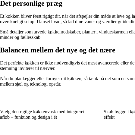
Det personlige præg
Et køkken bliver først rigtigt dit, når det afspejler din måde at leve og
overskueligt setup. Uanset hvad, så lad dine vaner og værdier guide din
Små detaljer som arvede køkkenredskaber, planter i vindueskarmen ell
minder og fællesskab.
Balancen mellem det nye og det nære
Det perfekte køkken er ikke nødvendigvis det mest avancerede eller det
stemning inviterer til nærvær.
Når du planlægger eller fornyer dit køkken, så tænk på det som en samt
mellem sjæl og teknologi opstår.
Vælg den rigtige køkkenvask med integreret
Skab hygge i kø
afløb – funktion og design i ét
effekt