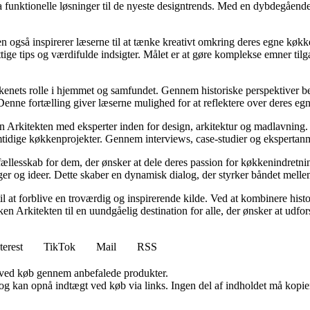
ra funktionelle løsninger til de nyeste designtrends. Med en dybdegåen
men også inspirerer læserne til at tænke kreativt omkring deres egne køkk
ge tips og værdifulde indsigter. Målet er at gøre komplekse emner tilgæn
enets rolle i hjemmet og samfundet. Gennem historiske perspektiver bely
d. Denne fortælling giver læserne mulighed for at reflektere over deres eg
ken Arkitekten med eksperter inden for design, arkitektur og madlavning
tidige køkkenprojekter. Gennem interviews, case-studier og ekspertanmeld
 fællesskab for dem, der ønsker at dele deres passion for køkkenindret
ger og ideer. Dette skaber en dynamisk dialog, der styrker båndet melle
til at forblive en troværdig og inspirerende kilde. Ved at kombinere hist
ken Arkitekten til en uundgåelig destination for alle, der ønsker at udf
terest
TikTok
Mail
RSS
 ved køb gennem anbefalede produkter.
og kan opnå indtægt ved køb via links. Ingen del af indholdet må kopiere