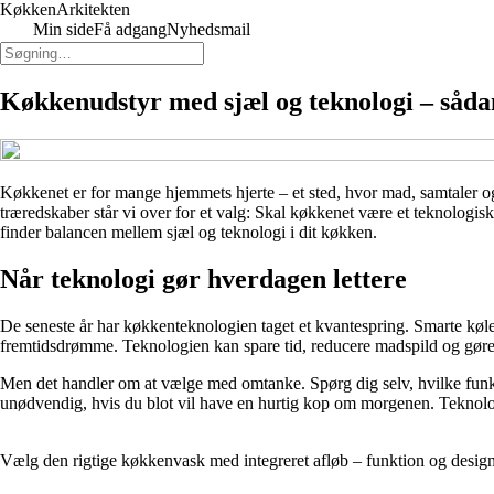
Køkken
Arkitekten
Min side
Få adgang
Nyhedsmail
Køkkenudstyr med sjæl og teknologi – såda
Køkkenet er for mange hjemmets hjerte – et sted, hvor mad, samtaler og k
træredskaber står vi over for et valg: Skal køkkenet være et teknologis
finder balancen mellem sjæl og teknologi i dit køkken.
Når teknologi gør hverdagen lettere
De seneste år har køkkenteknologien taget et kvantespring. Smarte køl
fremtidsdrømme. Teknologien kan spare tid, reducere madspild og gør
Men det handler om at vælge med omtanke. Spørg dig selv, hvilke funkt
unødvendig, hvis du blot vil have en hurtig kop om morgenen. Teknolog
Vælg den rigtige køkkenvask med integreret afløb – funktion og design 