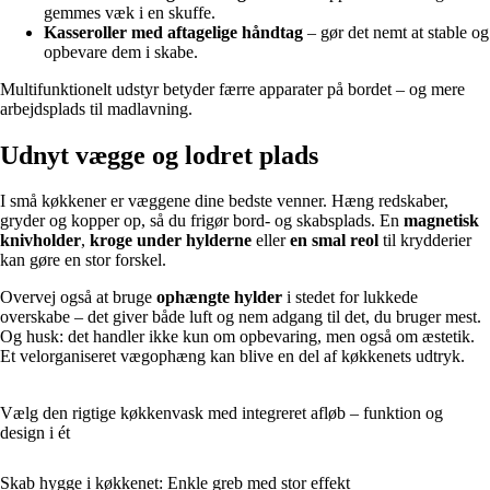
gemmes væk i en skuffe.
Kasseroller med aftagelige håndtag
– gør det nemt at stable og
opbevare dem i skabe.
Multifunktionelt udstyr betyder færre apparater på bordet – og mere
arbejdsplads til madlavning.
Udnyt vægge og lodret plads
I små køkkener er væggene dine bedste venner. Hæng redskaber,
gryder og kopper op, så du frigør bord- og skabsplads. En
magnetisk
knivholder
,
kroge under hylderne
eller
en smal reol
til krydderier
kan gøre en stor forskel.
Overvej også at bruge
ophængte hylder
i stedet for lukkede
overskabe – det giver både luft og nem adgang til det, du bruger mest.
Og husk: det handler ikke kun om opbevaring, men også om æstetik.
Et velorganiseret vægophæng kan blive en del af køkkenets udtryk.
Vælg den rigtige køkkenvask med integreret afløb – funktion og
design i ét
Skab hygge i køkkenet: Enkle greb med stor effekt