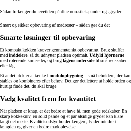
Sådan forlænger du levetiden på dine non-stick-pander og -gryder
Smart og sikker opbevaring af madrester – sådan gør du det
Smarte løsninger til opbevaring
Et kompakt køkken kræver gennemtænkt opbevaring. Brug skuffer
med
inddelere
, så du udnytter pladsen optimalt.
Udfyld hjørnerne
med roterende karuseller, og brug
lågens inderside
til små redskaber
eller låg.
Et andet trick er at tænke i
modulopbygning
– små beholdere, der kan
stables og kombineres efter behov. Det gør det lettere at holde orden og
hurtigt finde det, du skal bruge.
Vælg kvalitet frem for kvantitet
Når pladsen er knap, er det bedre at have få, men gode redskaber. En
skarp kokkekniv, en solid pande og et par alsidige gryder kan klare
langt det meste. Kvalitetsudstyr holder længere, fylder mindre i
længden og giver en bedre madoplevelse.