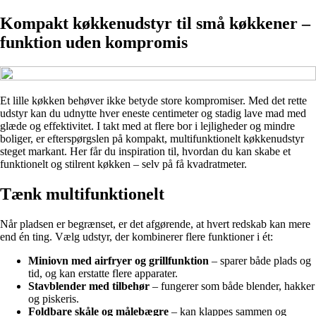
Kompakt køkkenudstyr til små køkkener –
funktion uden kompromis
Et lille køkken behøver ikke betyde store kompromiser. Med det rette
udstyr kan du udnytte hver eneste centimeter og stadig lave mad med
glæde og effektivitet. I takt med at flere bor i lejligheder og mindre
boliger, er efterspørgslen på kompakt, multifunktionelt køkkenudstyr
steget markant. Her får du inspiration til, hvordan du kan skabe et
funktionelt og stilrent køkken – selv på få kvadratmeter.
Tænk multifunktionelt
Når pladsen er begrænset, er det afgørende, at hvert redskab kan mere
end én ting. Vælg udstyr, der kombinerer flere funktioner i ét:
Miniovn med airfryer og grillfunktion
– sparer både plads og
tid, og kan erstatte flere apparater.
Stavblender med tilbehør
– fungerer som både blender, hakker
og piskeris.
Foldbare skåle og målebægre
– kan klappes sammen og