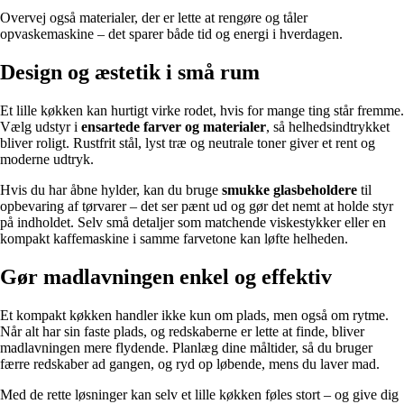
Overvej også materialer, der er lette at rengøre og tåler
opvaskemaskine – det sparer både tid og energi i hverdagen.
Design og æstetik i små rum
Et lille køkken kan hurtigt virke rodet, hvis for mange ting står fremme.
Vælg udstyr i
ensartede farver og materialer
, så helhedsindtrykket
bliver roligt. Rustfrit stål, lyst træ og neutrale toner giver et rent og
moderne udtryk.
Hvis du har åbne hylder, kan du bruge
smukke glasbeholdere
til
opbevaring af tørvarer – det ser pænt ud og gør det nemt at holde styr
på indholdet. Selv små detaljer som matchende viskestykker eller en
kompakt kaffemaskine i samme farvetone kan løfte helheden.
Gør madlavningen enkel og effektiv
Et kompakt køkken handler ikke kun om plads, men også om rytme.
Når alt har sin faste plads, og redskaberne er lette at finde, bliver
madlavningen mere flydende. Planlæg dine måltider, så du bruger
færre redskaber ad gangen, og ryd op løbende, mens du laver mad.
Med de rette løsninger kan selv et lille køkken føles stort – og give dig